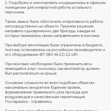
2. Подобрать и смонтировать кондиционеры в офисном
ИНН: 3252010267
помещении для комфортной работы остального
ОГРН 1183256002247
персонала.
Также, важно было обеспечить оперативность работы
непосредственно на объекте. Приняли решение
Получить предложение
направить одновременно две бригады, каждая из
которых занималась своим направлением в монтаже.
При выборе вентиляции были ограничены в бюджете,
Андрей Тютюн
поэтому остановились на российском производителе и
Менеджер
его оборудовании ВР 280-46-2,0 2,2 кВт.
отдела продаж
При монтаже необходимо было применить весь
имеющийся опыт, поскольку сам вентилятор должен
был располагаться на крыше.
Основные сложности во всех подобных объектах -
максимально аккуратное бурение кровли,
формирование правильного узла прохода для
воздуховодов и качественная герметизация.
Постарались - справились.