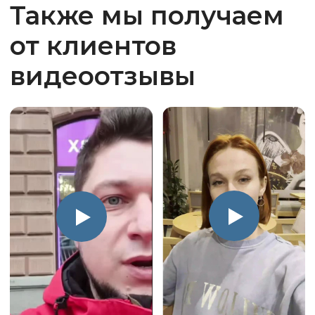
Получите подробную
консультацию онлайн
без выезда замерщика
Сделайте нам несколько фото
вашего предприятия и специалист
удалённо подскажет подходящие
кондиционеры, а также рассчитает
примерную стоимость
Прикрепите фото
Ваше имя
Номер телефона