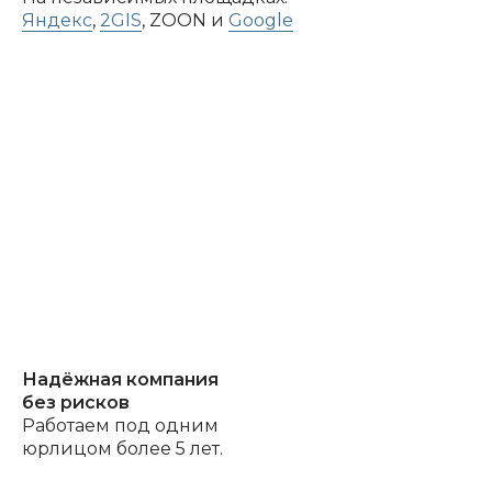
Яндекс
,
2GIS
, ZOON и
Google
Свежие акции
-20%
Скидка 20% на ТО при покупке
двух сплит-систем у нас!
Надёжная компания
69 900₽
без рисков
89 900
Работаем под одним
юрлицом более 5 лет.