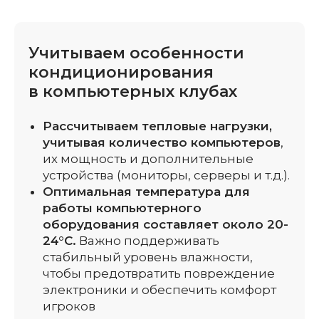
Учитываем особенности
кондиционирования
в компьютерных клубах
+7 (495) 212-07-
Рассчитываем тепловые нагрузки,
78
учитывая количество компьютеров
,
info@climate-msk.com
их мощность и дополнительные
устройства (мониторы, серверы и т.д.).
Оптимальная температура для
работы компьютерного
Мы на 
Обратный звонок
оборудования составляет около 20-
Обратный з
24°C.
Важно поддерживать
стабильный уровень влажности,
чтобы предотвратить повреждение
электроники и обеспечить комфорт
игроков