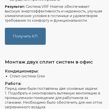
Результат:
Система VRF Hisense обеспечивает
высокую энергоэффективность и надежность, улучшая
климатические условия в гостинице и удовлетворяя
требования по комфорту и функциональности.
«Климатические
решения» — честный
Получить КП
и надёжный партнёр
С 2018 года работаем под одним
юрлицом и занимаемся одной
деятельностью по ОКВЭД
Официально устроенные
Монтаж двух сплит систем в офис
монтажники
Кондиционеры:
Прозрачный
документооборот и оплата с
Сплит-система Gree
НДС
Работа:
Перед нами были поставлены две основные задачи:
1. Подобрать и смонтировать вытяжную вентиляцию в
промышленном помещении для работников за
Проверьте нас по реквизитам
станками. Необходимо было обеспечить для них отток
загрязненного воздуха.
ООО "ГК Ермак"