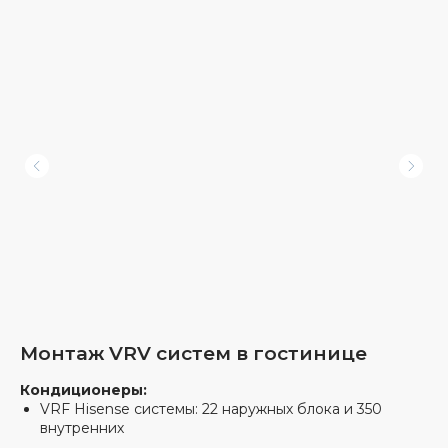
45+
4.8
оценок
438+
5
оценок
Мы получили более 800 отзывов
на независимых отзовиках
Монтаж VRV систем в гостинице
Кондиционеры:
Также мы получаем
VRF Hisense системы: 22 наружных блока и 350
от клиентов
внутренних