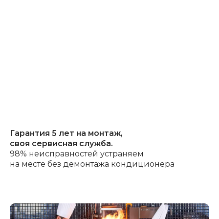
Скидка на сплит-систему General
ASHG-09KPCA-R
ПОЛУЧИТЕ
КОММЕРЧЕСКОЕ
Гарантия 5 лет на монтаж,
ПРЕДЛОЖЕНИЕ
своя сервисная служба.
98% неисправностей устраняем
+ несколько решений
на месте без демонтажа кондиционера
с детальной прозрачной
сметой на каждое
Вы получите ответы на вопросы:
какие типы и модели
кондиционеров подойдут