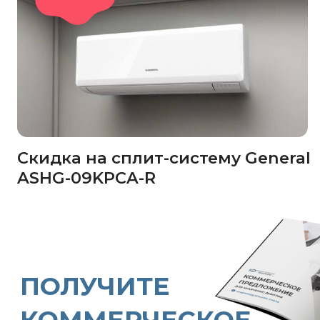
Также можем связаться
в мессенджерах
Уже есть смета
от другой компании?
Сделаем более выгодное
предложение!
Бесплатно сделаем
аудит сметы
и уменьшим
стоимость на 10−20%
без потери качества
Получить аудит смету