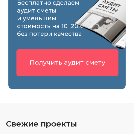
Качество наших
услуг оценили
более 1000 жителей
Москвы
и Московской
области
Свежие проекты
250+
5
оценок