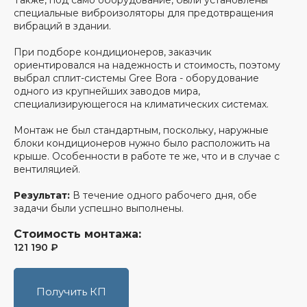
Также, под само оборудование, были установлены
Подберём
специальные виброизоляторы для предотвращения
вибраций в здании.
кондиционеры под
компьютерный клуб
При подборе кондиционеров, заказчик
ориентировался на надежность и стоимость, поэтому
с учётом их
выбрал сплит-системы Gree Bora - оборудование
особенностей
одного из крупнейших заводов мира,
специализирующегося на климатических системах.
Учитываем площадь
и назначение помещений,
Монтаж не был стандартным, поскольку, наружные
расположение рабочих зон
блоки кондиционеров нужно было расположить на
количество людей в каждом
крыше. Особенности в работе те же, что и в случае с
вентиляцией.
помещении и их активность
Используем разные типы
Результат:
В течение одного рабочего дня, обе
задачи были успешно выполнены.
кондиционеров
Стоимость монтажа:
121 190 ₽
Получить КП