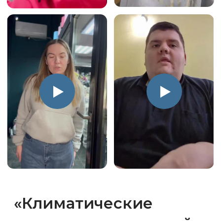
Ознакомлен/а с
политикой
обработки персональных данных
и
даю согласие на их обработку
Получить консультацию
Также можем связаться
в мессенджерах
Александр
Корнилов
Менеджер
отдела продаж