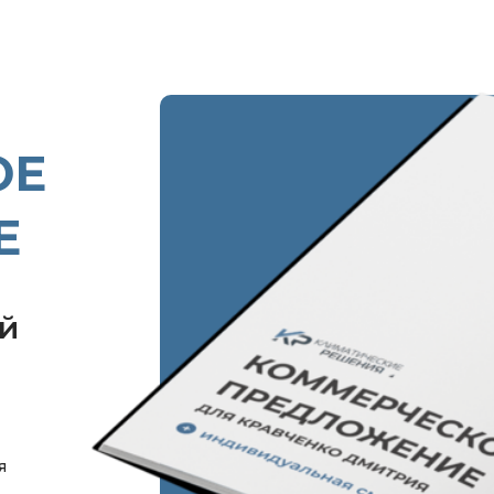
ОЕ
Е
ой
я