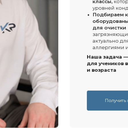
классы,
котор
уровней кон
Подбираем к
оборудованы
для очистки
загрязняющих
актуально для
аллергиями 
Наша задача —
для учеников 
и возраста
Получить