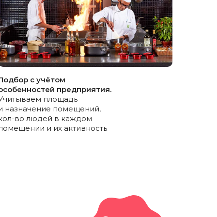
тикой обработки персональных
ие на их обработку
Подбор с учётом
особенностей предприятия.
 прайс-лист
Учитываем площадь
и назначение помещений,
кол-во людей в каждом
помещении и их активность
кой обработки персональных
 на их обработку
кондиционер