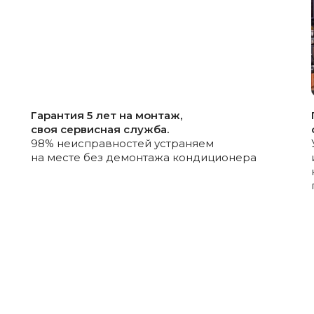
Telegram
Номер для связи
По телефону
+7
Ваше имя
работки персональных
Ознакомлен/а с
поли
 обработку
данных
и
даю соглас
Гарантия 5 лет на монтаж,
своя сервисная служба.
Номер телефона
еты
Получить
98% неисправностей устраняем
на месте без демонтажа кондиционера
+7
Ознакомлен/а с
полити
данных
и
даю согласие
Подобрать 
Также можем связаться
в мессенджерах