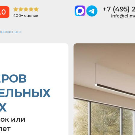
+7 (495) 
400+ оценок
info@clim
+7 
800+ оценок
учреждениях
РОВ
ТЕЛЬНЫХ
Х
рок или
лет