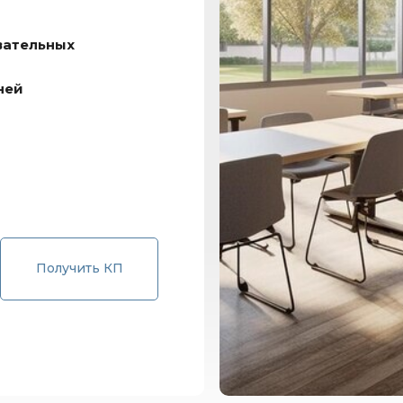
вательных
ней
Получить КП