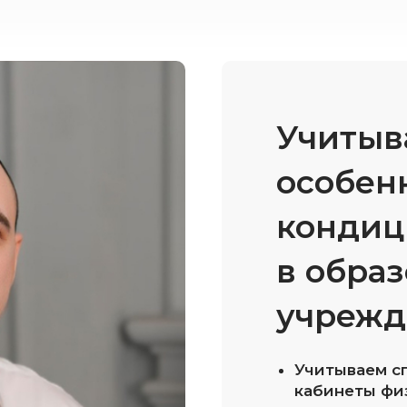
Учитыв
особен
кондиц
в обра
учрежд
Обрат
Учитываем сп
кабинеты фи