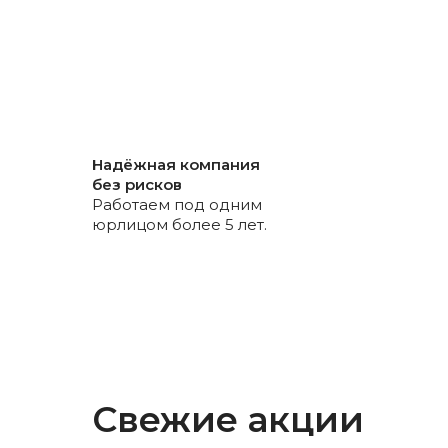
Номер для связи
+7
Ознакомлен/а с
политикой об
данных
и
даю согласие на их
Надёжная компания
без рисков
Получить аудит см
Работаем под одним
юрлицом более 5 лет.
Свежие акции