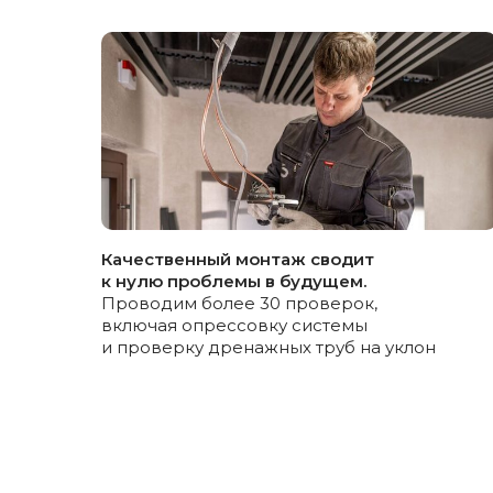
Тютюн
Андрей
Менеджер
отдела продаж
Сделаем ау
и пришлём 
Качественный монтаж сводит
в течение 24
к нулю проблемы в будущем.
Проводим более 30 проверок,
включая опрессовку системы
А также расскажем о всех о
и проверку дренажных труб на уклон
предложения от предложен
Прикрепите смету
Куда прислать предожение