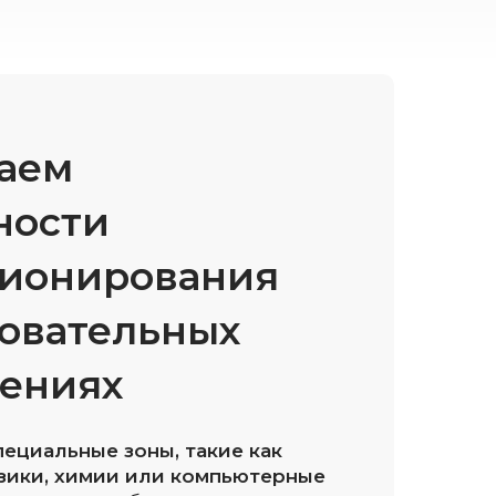
аем
ности
ионирования
зовательных
ениях
ный звонок
ециальные зоны, такие как
зики, химии или компьютерные