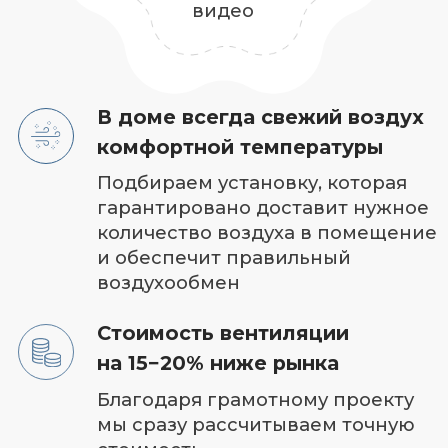
Расчет сметы
с точностью 90% за 1 день
Фиксированная стоимость
работы.
Если что‑то посчитали
неправильно
— платим из своего кармана
Сохраняем эстетику
дизайна интерьера
Интегрируем вентиляцию
в существующий
дизайн или согласоваваем
с вашим дизайнером,
чтобы она не портила дизайн,
а наоборот дополняла
В основе качественной
вентиляции проект
от специалиста
с опытом 10 лет
Мы учитываем все —
теплопритоки,