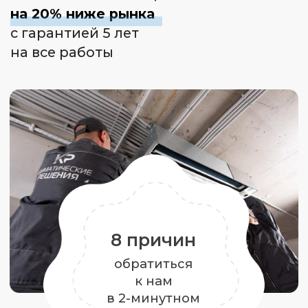
обратиться
к нам
в 2-минутном
видео
В доме всегда свежий воздух
комфортной температуры
Подбираем установку, которая
гарантировано доставит нужное
количество воздуха в помещение
и обеспечит правильный
воздухообмен
Стоимость вентиляции
на 15−20% ниже рынка
Благодаря грамотному проекту
мы сразу рассчитываем точную
стоимость.
Нам не нужно закладывать
в договор 10−20% про запас, как
это делают другие