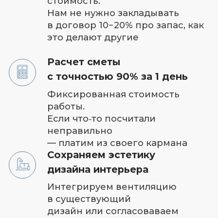
стороны света, количество
людей, кратность
воздухообмена. Именно
благодаря проекту вы получаете
тихую и производительную
вентиляцию
Соблюдение СНИП и ГОСТ
Монтажные работы в
соответствии со всеми нормами и
правилами
Личный менеджер 24/7
Контроль качества круглосуточно
Диагностика и ремонт
Быстрый доступ и замена
элементов оборудования.
Легкий демонтаж компонентов
системы для их диагностики и
ремонта
Гарантия до 5 лет
на оборудование и материалы