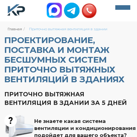
ПРОЕКТИРОВАНИЕ,
Главная
/
Приточно вытяжная вентиляция в здании
ПОСТАВКА И МОНТАЖ
+7 (495) 212-07-78
БЕСШУМНЫХ СИСТЕМ
info@climate-msk.com
ПРИТОЧНО ВЫТЯЖНЫХ
+7 (495) 212-07-78
ВЕНТИЛЯЦИЙ В ЗДАНИЯХ
Обратный звонок
info@climate-msk.com
ПРИТОЧНО ВЫТЯЖНАЯ
ВЕНТИЛЯЦИЯ В ЗДАНИИ ЗА 5 ДНЕЙ
Обратный звонок
400+ оценок
Не знаете какая система
вентиляции и кондиционирования
400+ оценок
подойдет для вашего объекта?
Пройдите небольшой опрос и мы
предложим вам решение. Это займет всего
60 секунд
ПОЛУЧИТЬ РАСЧЕТ СТОИМОСТИ+