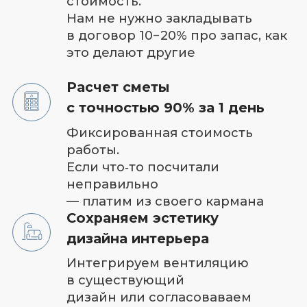
стороны света, количество
людей, кратность
воздухообмена. Именно
благодаря проекту вы получаете
тихую и производительную
вентиляцию
Соблюдение СНИП и ГОСТ
Монтажные работы в
соответствии со всеми нормами и
правилами
Личный менеджер 24/7
Контроль качества круглосуточно
Диагностика и ремонт
Быстрый доступ и замена
элементов оборудования.
Легкий демонтаж компонентов
системы для их диагностики и
ремонта
Гарантия до 5 лет
на оборудование и материалы