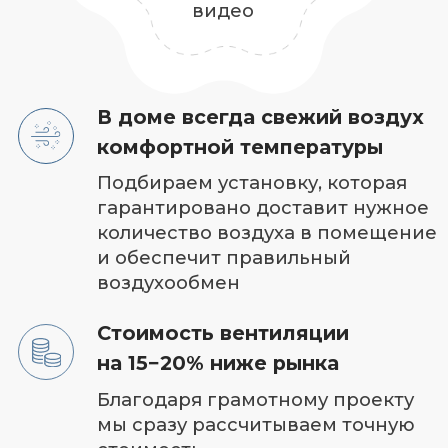
Расчет сметы
с точностью 90% за 1 день
Фиксированная стоимость
работы.
Если что‑то посчитали
неправильно
— платим из своего кармана
Сохраняем эстетику
дизайна интерьера
Интегрируем вентиляцию
в существующий
дизайн или согласоваваем
с вашим дизайнером,
чтобы она не портила дизайн,
а наоборот дополняла
В основе качественной
вентиляции проект
от специалиста
с опытом 10 лет
Мы учитываем все —
теплопритоки,