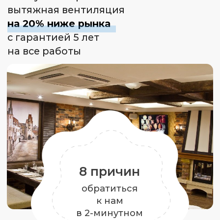
обратиться
к нам
в 2-минутном
видео
В доме всегда свежий воздух
комфортной температуры
Подбираем установку, которая
гарантировано доставит нужное
количество воздуха в помещение
и обеспечит правильный
воздухообмен
Стоимость вентиляции
на 15−20% ниже рынка
Благодаря грамотному проекту
мы сразу рассчитываем точную
стоимость.
Нам не нужно закладывать
в договор 10−20% про запас, как
это делают другие