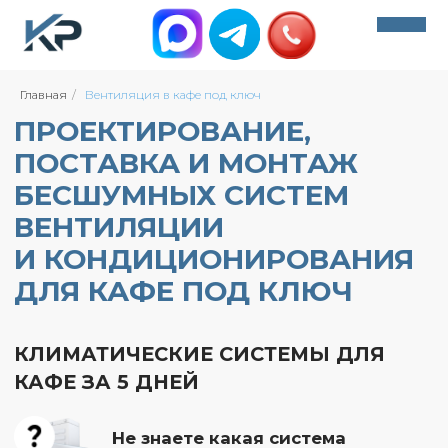
ПРОЕКТИРОВАНИЕ,
Главная
/
Вентиляция в кафе под ключ
ПОСТАВКА И МОНТАЖ
+7 (495) 212-07-78
БЕСШУМНЫХ СИСТЕМ
info@climate-msk.com
ВЕНТИЛЯЦИИ
+7 (495) 212-07-78
И КОНДИЦИОНИРОВАНИЯ
Обратный звонок
info@climate-msk.com
ДЛЯ КАФЕ ПОД КЛЮЧ
Обратный звонок
КЛИМАТИЧЕСКИЕ СИСТЕМЫ ДЛЯ
400+ оценок
КАФЕ ЗА 5 ДНЕЙ
Не знаете какая система
400+ оценок
вентиляции и кондиционирования
подойдет для вашего объекта?
Пройдите небольшой опрос и мы
предложим вам решение. Это займет всего
60 секунд