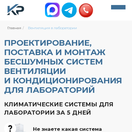
Главная
/
Вентиляция в лаборатории
ПРОЕКТИРОВАНИЕ,
+7 (495) 212-07-78
ПОСТАВКА И МОНТАЖ
info@climate-msk.com
БЕСШУМНЫХ СИСТЕМ
ВЕНТИЛЯЦИИ
+7 (495) 212-07-78
Обратный звонок
И КОНДИЦИОНИРОВАНИЯ
info@climate-msk.com
ДЛЯ ЛАБОРАТОРИЙ
Обратный звонок
КЛИМАТИЧЕСКИЕ СИСТЕМЫ ДЛЯ
400+ оценок
ЛАБОРАТОРИИ ЗА 5 ДНЕЙ
Не знаете какая система
400+ оценок
вентиляции и кондиционирования
подойдет для вашего объекта?
Пройдите небольшой опрос и мы
предложим вам решение. Это займет всего
60 секунд