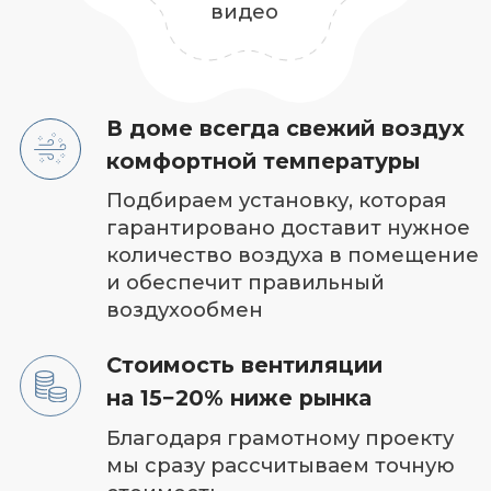
Расчет сметы
с точностью 90% за 1 день
Фиксированная стоимость
работы.
Если что‑то посчитали
неправильно
— платим из своего кармана
Сохраняем эстетику
дизайна интерьера
Интегрируем вентиляцию
в существующий
дизайн или согласоваваем
с вашим дизайнером,
чтобы она не портила дизайн,
а наоборот дополняла
В основе качественной
вентиляции проект
от специалиста
с опытом 10 лет
Мы учитываем все —
теплопритоки,