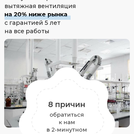
обратиться
к нам
в 2-минутном
видео
В доме всегда свежий воздух
комфортной температуры
Подбираем установку, которая
гарантировано доставит нужное
количество воздуха в помещение
и обеспечит правильный
воздухообмен
Стоимость вентиляции
на 15−20% ниже рынка
Благодаря грамотному проекту
мы сразу рассчитываем точную
стоимость.
Нам не нужно закладывать
в договор 10−20% про запас, как
это делают другие