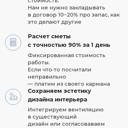
стороны света, количество
людей, кратность
воздухообмена. Именно
благодаря проекту вы получаете
тихую и производительную
вентиляцию
Соблюдение СНИП и ГОСТ
Монтажные работы в
соответствии со всеми нормами и
правилами
Личный менеджер 24/7
Контроль качества круглосуточно
Диагностика и ремонт
Быстрый доступ и замена
элементов оборудования.
Легкий демонтаж компонентов
системы для их диагностики и
ремонта
Гарантия до 5 лет
на оборудование и материалы