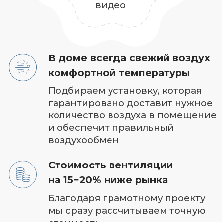
Расчет сметы
с точностью 90% за 1 день
Фиксированная стоимость
работы.
Если что‑то посчитали
неправильно
— платим из своего кармана
Сохраняем эстетику
дизайна интерьера
Интегрируем вентиляцию
в существующий
дизайн или согласоваваем
с вашим дизайнером,
чтобы она не портила дизайн,
а наоборот дополняла
В основе качественной
вентиляции проект
от специалиста
с опытом 10 лет
Мы учитываем все —
теплопритоки,