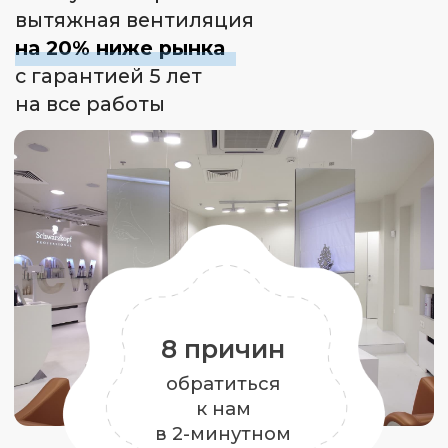
обратиться
к нам
в 2-минутном
видео
В доме всегда свежий воздух
комфортной температуры
Подбираем установку, которая
гарантировано доставит нужное
количество воздуха в помещение
и обеспечит правильный
воздухообмен
Стоимость вентиляции
на 15−20% ниже рынка
Благодаря грамотному проекту
мы сразу рассчитываем точную
стоимость.
Нам не нужно закладывать
в договор 10−20% про запас, как
это делают другие