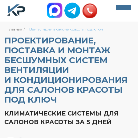
ПРОЕКТИРОВАНИЕ,
Главная
/
Вентиляция в салоне красоты под ключ
ПОСТАВКА И МОНТАЖ
+7 (495) 212-07-78
БЕСШУМНЫХ СИСТЕМ
info@climate-msk.com
ВЕНТИЛЯЦИИ
+7 (495) 212-07-78
И КОНДИЦИОНИРОВАНИЯ
Обратный звонок
info@climate-msk.com
ДЛЯ САЛОНОВ КРАСОТЫ
ПОД КЛЮЧ
Обратный звонок
КЛИМАТИЧЕСКИЕ СИСТЕМЫ ДЛЯ
400+ оценок
САЛОНОВ КРАСОТЫ ЗА 5 ДНЕЙ
400+ оценок
Не знаете какая система
вентиляции и кондиционирования
подойдет для вашего объекта?
Пройдите небольшой опрос и мы
предложим вам решение. Это займет всего
60 секунд