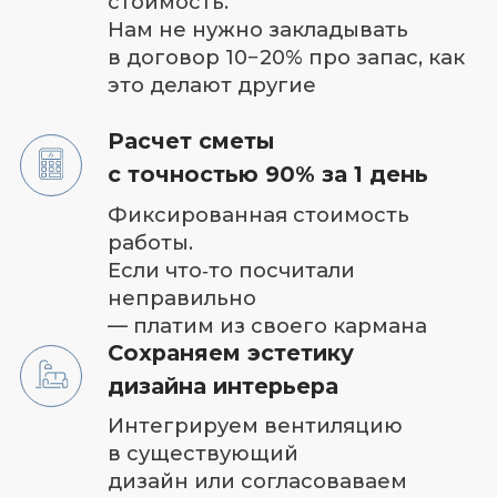
стороны света, количество
людей, кратность
воздухообмена. Именно
благодаря проекту вы получаете
тихую и производительную
вентиляцию
Соблюдение СНИП и ГОСТ
Монтажные работы в
соответствии со всеми нормами и
правилами
Личный менеджер 24/7
Контроль качества круглосуточно
Диагностика и ремонт
Быстрый доступ и замена
элементов оборудования.
Легкий демонтаж компонентов
системы для их диагностики и
ремонта
Гарантия до 5 лет
на оборудование и материалы