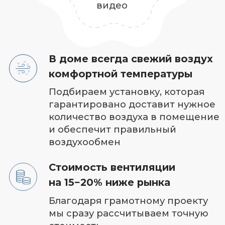
Расчет сметы
с точностью 90% за 1 день
Фиксированная стоимость
работы.
Если что‑то посчитали
неправильно
— платим из своего кармана
Сохраняем эстетику
дизайна интерьера
Интегрируем вентиляцию
в существующий
дизайн или согласоваваем
с вашим дизайнером,
чтобы она не портила дизайн,
а наоборот дополняла
В основе качественной
вентиляции проект
от специалиста
с опытом 10 лет
Мы учитываем все —
теплопритоки,