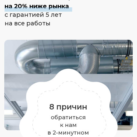
обратиться
к нам
в 2-минутном
видео
В доме всегда свежий воздух
комфортной температуры
Подбираем установку, которая
гарантировано доставит нужное
количество воздуха в помещение
и обеспечит правильный
воздухообмен
Стоимость вентиляции
на 15−20% ниже рынка
Благодаря грамотному проекту
мы сразу рассчитываем точную
стоимость.
Нам не нужно закладывать
в договор 10−20% про запас, как
это делают другие