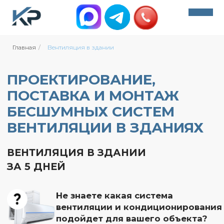
Главная
/
Вентиляция в здании
ПРОЕКТИРОВАНИЕ,
+7 (495) 212-07-78
ПОСТАВКА И МОНТАЖ
info@climate-msk.com
БЕСШУМНЫХ СИСТЕМ
+7 (495) 212-07-78
ВЕНТИЛЯЦИИ В ЗДАНИЯХ
Обратный звонок
info@climate-msk.com
ВЕНТИЛЯЦИЯ В ЗДАНИИ
ЗА 5 ДНЕЙ
Обратный звонок
400+ оценок
Не знаете какая система
вентиляции и кондиционирования
подойдет для вашего объекта?
400+ оценок
Пройдите небольшой опрос и мы
предложим вам решение. Это займет всего
60 секунд
ПОЛУЧИТЬ РАСЧЕТ СТОИМОСТИ+
зафиксировать подарок