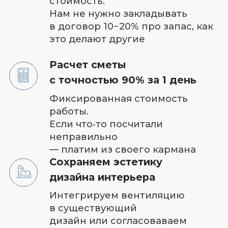
стороны света, количество
людей, кратность
воздухообмена. Именно
благодаря проекту вы получаете
тихую и производительную
вентиляцию
Соблюдение СНИП и ГОСТ
Монтажные работы в
соответствии со всеми нормами и
правилами
Личный менеджер 24/7
Контроль качества круглосуточно
Диагностика и ремонт
Быстрый доступ и замена
элементов оборудования.
Легкий демонтаж компонентов
системы для их диагностики и
ремонта
Гарантия до 5 лет
на оборудование и материалы