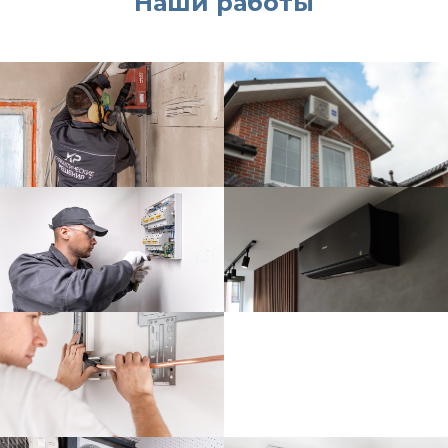
Наши работы
В салонах красоты под ключ
На производстве под ключ
В аптеках под ключ
В серверных под ключ
В лабораториях под ключ
Система вентиляции в здании
Приточно вытяжная вентиляция в здании
Вентиляция и кондиционирование в здании
Вентиляция в здании
В цехах под ключ
В кальянных под ключ
В компьютерных клубах под ключ
В бизнес-центрах под ключ
В архивах под ключ
В спортзалах под ключ
Установка бризеров
и рекуператоров
ООО "ГК Ермак"