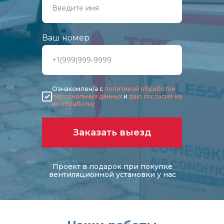
В кафе и ресторанах
2-этапный монтаж
Для бизнеса
В офисных помещениях
Ваш номер
На производстве
В торговых центрах
В розничных магазинах
В отелях и гостиницах
Ознакомлен/а с
политикой обработки
персональных данных
и
даю согласие на
В серверных
их обработку
В медицинских учреждениях
В компьютерных клубах
В образовательных учреждениях
В фитнес-центрах
Заказать выезд
В лабораториях
Проект в подарок при покупке
вентиляционной установки у нас
Вентиляция
В кафе под ключ
В ресторанах под ключ
В магазинах под ключ
В офисах под ключ